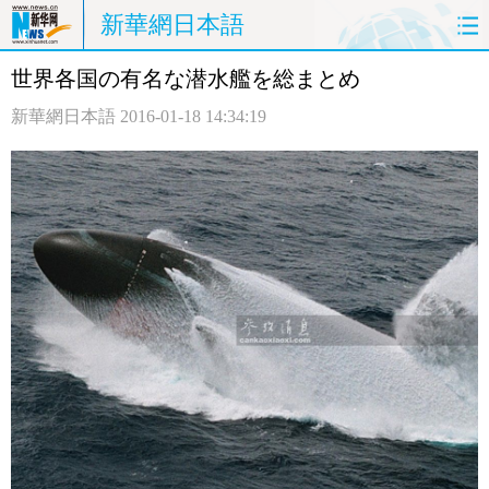
新華網日本語
世界各国の有名な潜水艦を総まとめ
ホームページ
政治
経済
新華網日本語
2016-01-18 14:34:19
社会
文化
エンタメ
観光
評論
写真
中日対訳