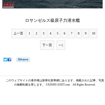
ロサンゼルス級原子力潜水艦
上一页
1
2
3
4
5
6
7
8
9
10
下一页
>>|
このウェブサイトの著作権は新華社新華網にあります。掲載された記事、写真
の無断転載を禁じます。 ©XINHUANET.com All Rights Reserved.