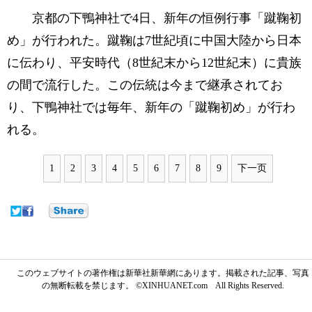
京都の下鴨神社で4日、新年の恒例行事「蹴鞠初
め」が行われた。蹴鞠は7世紀頃に中国大陸から日本
に伝わり、平安時代（8世紀末から12世紀末）に貴族
の間で流行した。この伝統は今まで継承されてお
り、下鴨神社では毎年、新年の「蹴鞠初め」が行わ
れる。
1
2
3
4
5
6
7
8
9
下一页
このウェブサイトの著作権は新華社新華網にあります。掲載された記事、写真
の無断転載を禁じます。 ©XINHUANET.com All Rights Reserved.