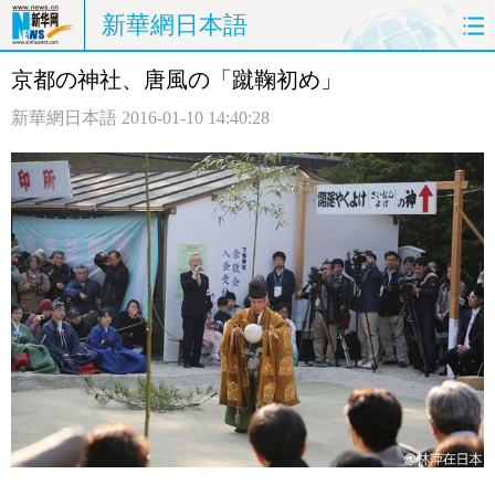
新華網日本語
京都の神社、唐風の「蹴鞠初め」
ホームページ
政治
経済
新華網日本語
2016-01-10 14:40:28
社会
文化
エンタメ
観光
評論
写真
中日対訳