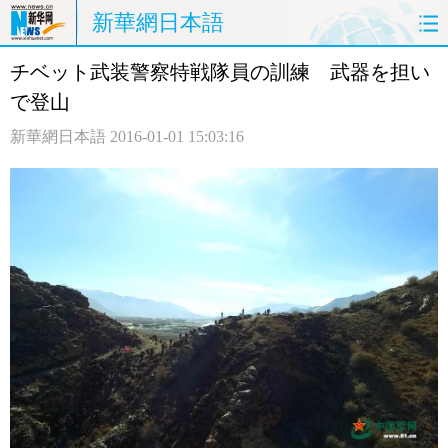
新華網日本語
チベット武装警察特戦隊員の訓練 武器を担い
ホームページ
政治
経済
で登山
社会
文化
エンタメ
新華網日本語
2016-01-01 15:03:16
観光
評論
写真
中日対訳