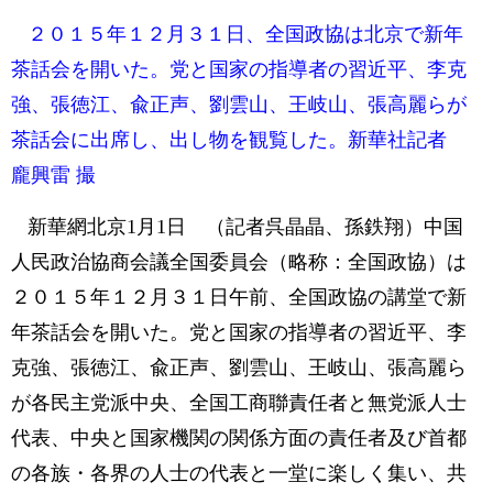
２０１５年１２月３１日、全国政協は北京で新年
茶話会を開いた。党と国家の指導者の習近平、李克
強、張徳江、兪正声、劉雲山、王岐山、張高麗らが
茶話会に出席し、出し物を観覧した。新華社記者
龐興雷 撮
新華網北京1月1日 （記者呉晶晶、孫鉄翔）中国
人民政治協商会議全国委員会（略称：全国政協）は
２０１５年１２月３１日午前、全国政協の講堂で新
年茶話会を開いた。党と国家の指導者の習近平、李
克強、張徳江、兪正声、劉雲山、王岐山、張高麗ら
が各民主党派中央、全国工商聯責任者と無党派人士
代表、中央と国家機関の関係方面の責任者及び首都
の各族・各界の人士の代表と一堂に楽しく集い、共