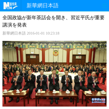
新華網日本語
全国政協が新年茶話会を開き、習近平氏が重要
ホームページ
政治
経済
講演を発表
社会
文化
エンタメ
新華網日本語
2016-01-01 10:23:18
観光
評論
写真
中日対訳