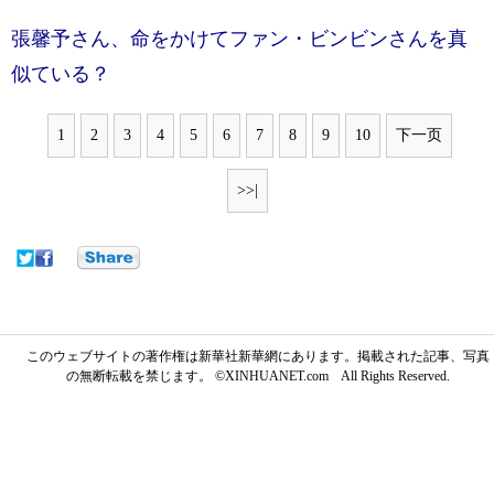
張馨予さん、命をかけてファン・ビンビンさんを真
似ている？
1
2
3
4
5
6
7
8
9
10
下一页
>>|
このウェブサイトの著作権は新華社新華網にあります。掲載された記事、写真
の無断転載を禁じます。 ©XINHUANET.com All Rights Reserved.