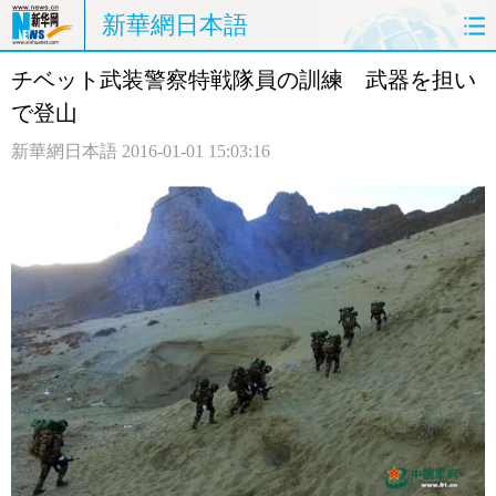
新華網日本語
チベット武装警察特戦隊員の訓練 武器を担い
ホームページ
政治
経済
で登山
社会
文化
エンタメ
新華網日本語
2016-01-01 15:03:16
観光
評論
写真
中日対訳