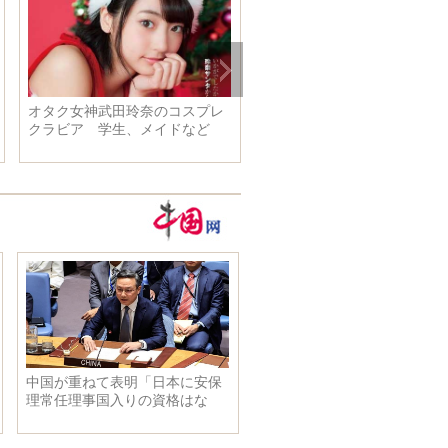
オタク女神武田玲奈のコスプレ
日本のすっぴん美人 清純で
クラビア 学生、メイドなど
つでも美しい