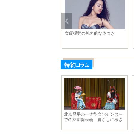
国香港の女性スター胡杏儿さ
女優楊蓉の魅力的な体つき
、結婚式を行い