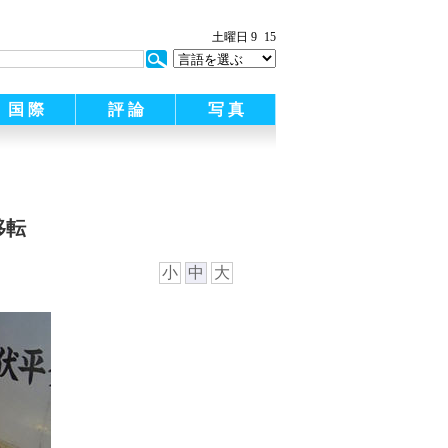
土曜日 9
15
国 際
評 論
写 真
移転
小
中
大