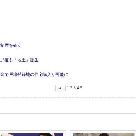
宅制度を確立
に3度も「地王」誕生
立金で戸籍登録地の住宅購入が可能に
1
2
3
4
5