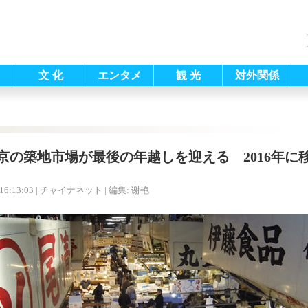
文 化
エンタメ
観 光
対外関係
京の築地市場が最後の年越しを迎える 2016年に
16:13:03
| チャイナネット |
編集: 谢艳