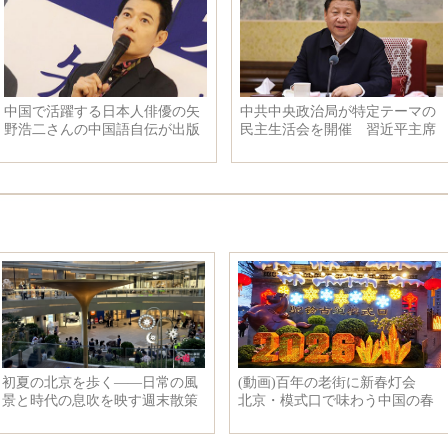
中国で活躍する日本人俳優の矢
中共中央政治局が特定テーマの
野浩二さんの中国語自伝が出版
民主生活会を開催 習近平主席
され、「平」で自分の2015年を
は会議を主宰し、重要演説を発
評価
表