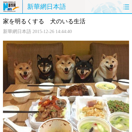
新華網日本語
家を明るくする 犬のいる生活
ホームページ
政治
経済
新華網日本語
2015-12-26 14:44:40
社会
文化
エンタメ
観光
評論
写真
中日対訳