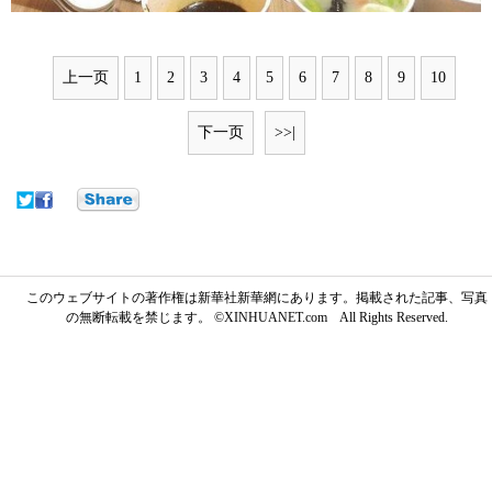
上一页
1
2
3
4
5
6
7
8
9
10
下一页
>>|
このウェブサイトの著作権は新華社新華網にあります。掲載された記事、写真
の無断転載を禁じます。 ©XINHUANET.com All Rights Reserved.