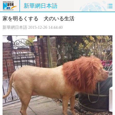
新華網日本語
家を明るくする 犬のいる生活
ホームページ
政治
経済
新華網日本語
2015-12-26 14:44:40
社会
文化
エンタメ
観光
評論
写真
中日対訳