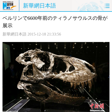
新華網日本語
ベルリンで6600年前のティラノサウルスの骨が
ホームページ
政治
経済
展示
社会
文化
エンタメ
新華網日本語
2015-12-18 21:33:56
観光
評論
写真
中日対訳