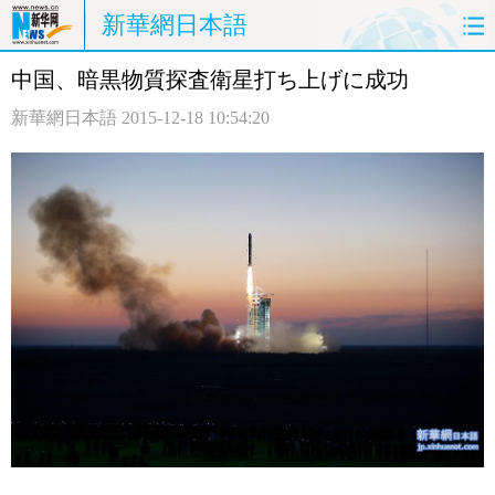
新華網日本語
中国、暗黒物質探査衛星打ち上げに成功
ホームページ
政治
経済
新華網日本語
2015-12-18 10:54:20
社会
文化
エンタメ
観光
評論
写真
中日対訳