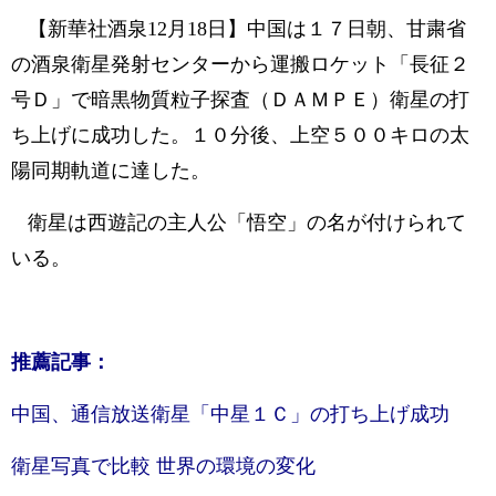
【新華社酒泉12月18日】中国は１７日朝、甘粛省
の酒泉衛星発射センターから運搬ロケット「長征２
号Ｄ」で暗黒物質粒子探査（ＤＡＭＰＥ）衛星の打
ち上げに成功した。１０分後、上空５００キロの太
陽同期軌道に達した。
衛星は西遊記の主人公「悟空」の名が付けられて
いる。
推薦記事：
中国、通信放送衛星「中星１Ｃ」の打ち上げ成功
衛星写真で比較 世界の環境の変化