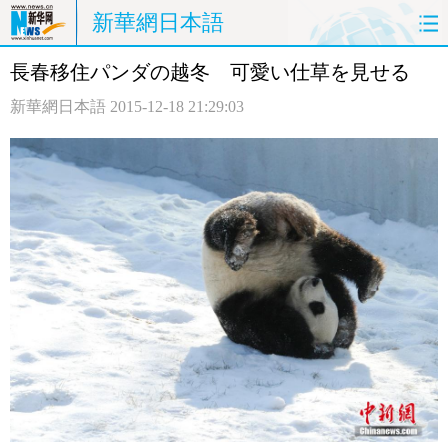
新華網日本語
長春移住パンダの越冬 可愛い仕草を見せる
ホームページ
政治
経済
新華網日本語
2015-12-18 21:29:03
社会
文化
エンタメ
観光
評論
写真
中日対訳