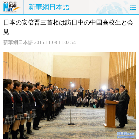
新華網日本語
日本の安倍晋三首相は訪日中の中国高校生と会
ホームページ
政治
経済
見
社会
文化
エンタメ
新華網日本語
2015-11-08 11:03:54
観光
評論
写真
中日対訳