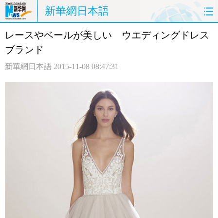
新華網日本語
レースやベールが美しい ウエディングドレス
ホームページ
政治
経済
ブランド
社会
文化
エンタメ
新華網日本語
2015-11-08 08:47:31
観光
評論
写真
中日対訳