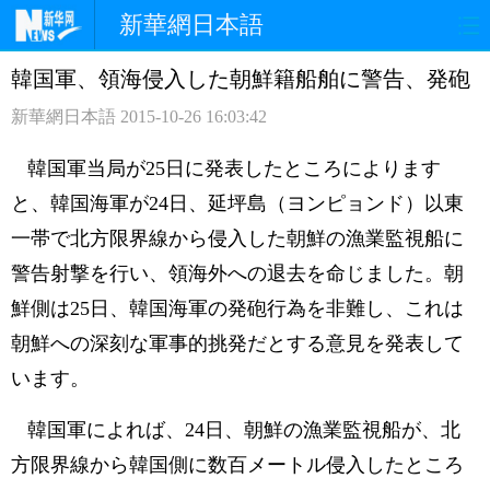
新華網日本語
韓国軍、領海侵入した朝鮮籍船舶に警告、発砲
ホームページ
政治
経済
新華網日本語
2015-10-26 16:03:42
社会
文化
エンタメ
韓国軍当局が25日に発表したところによります
観光
評論
写真
と、韓国海軍が24日、延坪島（ヨンピョンド）以東
一帯で北方限界線から侵入した朝鮮の漁業監視船に
中日対訳
警告射撃を行い、領海外への退去を命じました。朝
鮮側は25日、韓国海軍の発砲行為を非難し、これは
朝鮮への深刻な軍事的挑発だとする意見を発表して
います。
韓国軍によれば、24日、朝鮮の漁業監視船が、北
方限界線から韓国側に数百メートル侵入したところ