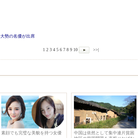
 大勢の名優が出席
1
2
3
4
5
6
7
8
9
10
>>|
素顔でも完璧な美貌を持つ女優
中国は依然として集中連片貧困