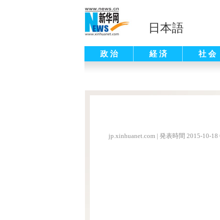
日本語
政 治
経 済
社 会
jp.xinhuanet.com
|
発表時間 2015-10-18 