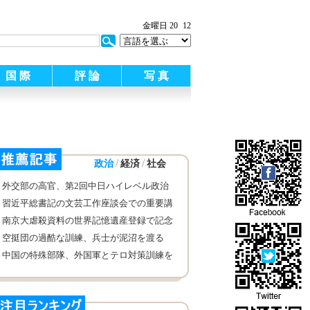
金曜日 20
12
国 際
評 論
写 真
/
/
政治
経済
社会
外交部の高官、第2回中日ハイレベル政治
対話について語り
習近平総書記の文芸工作座談会での重要講
話が公に発表され
南京大虐殺資料の世界記憶遺産登録で記念
碑建設へ
空挺団の過酷な訓練、兵士が泥沼を渡る
中国の特殊部隊、外国軍とテロ対策訓練を
実施