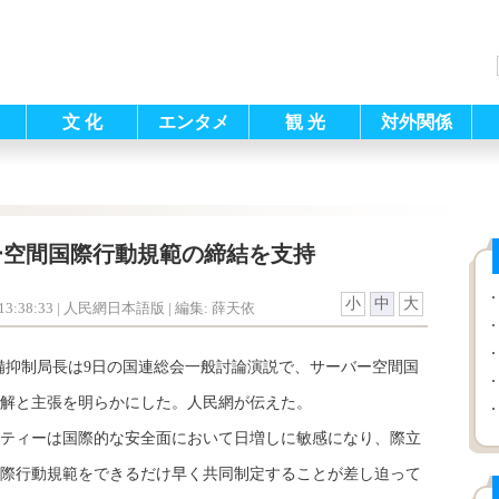
文 化
エンタメ
観 光
対外関係
ー空間国際行動規範の締結を支持
小
中
大
3:38:33
| 人民網日本語版 |
編集: 薛天依
抑制局長は9日の国連総会一般討論演説で、サーバー空間国
解と主張を明らかにした。人民網が伝えた。
ィーは国際的な安全面において日増しに敏感になり、際立
際行動規範をできるだけ早く共同制定することが差し迫って