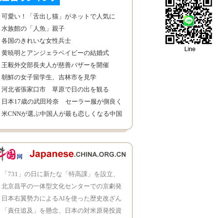
可愛い！「舌出し猫」がネットで人気に
水族館の「人魚」親子
各国のきれいな女性兵士
黄暁明とアンジェラベイビーの結婚式
王毅外交部長夫人が慈善バザーを開催
朝鮮の女子留学生、吉林市を見学
河北省張家口市 草原で日の出を観る
日本17歳の武田玲奈 セーラー服が側良く
て清純
米CNNが選ぶ中国人が最も恋しくなる中国
料理