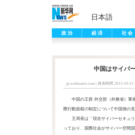
日本語
政 治
経 済
社 会
中国はサイバ
jp.xinhuanet.com
|
発表時間 2015-10-15 1
中国の王群·外交部（外務省）軍備
際行動規範の制定について中国側の見
王局長は「現在サイバーセキュリテ
っており、国際社会がサイバー空間国