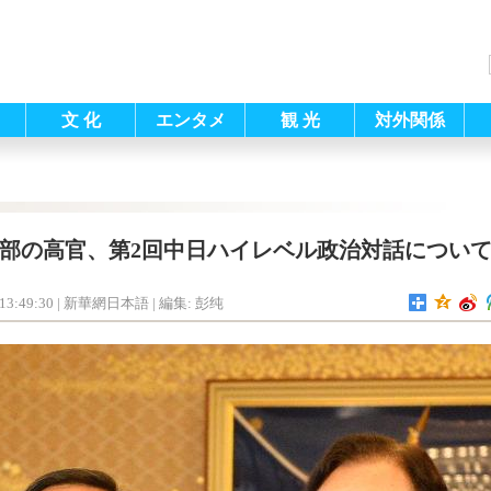
文 化
エンタメ
観 光
対外関係
部の高官、第2回中日ハイレベル政治対話につい
13:49:30
| 新華網日本語 |
編集: 彭纯