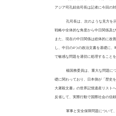
アジア司孔鉉佑司長は記者に今回の
孔司長は、次のような見方を示し
戦略や全体的な角度から中日関係及
また、現在の中日関係は総体的に改
し、中日の4つの政治文書を基礎に、
で敏感な問題を適切に処理すること
楊国務委員は、重大な問題につ
礎に関わっており、日本側が「歴史
大屠殺文書』の世界記憶遺産リスト
反省して、実際行動で国際社会の信
軍事と安全保障問題について、