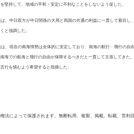
展を堅持して、地域の平和・安定に不利なことをしないよう促した。
は、中日双方が中日関係の大局と両国の共通の利益に一貫して着目し、
ゆくと強調した。
は、現在の南海情勢は全体的に安定しており、南海の航行・飛行の自由
た南海での航海と飛行の自由が保障するべきだと一貫して主張してきた
に言行を慎むよう希望すると指摘した。
作権法によって保護されます。無断転用、複製、掲載、転載、営