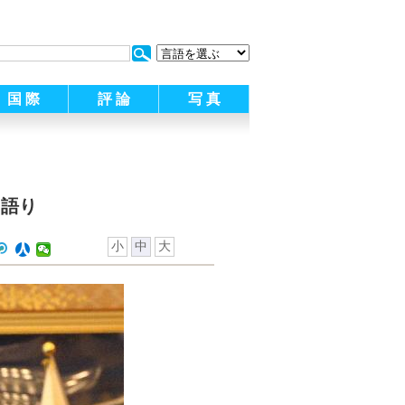
:
国 際
評 論
写 真
て語り
小
中
大