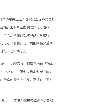
日本の谷内正太郎国家安全保障局長と
の立場と主張を全面的に詳しく述べ、
、日本側が積極的な対中政策を励行
をしっかりと実行し、両国関係の重大
させたいと指摘した。
は、この問題は中日関係の政治的基
望んでいる。中国側は日本側が『南京
側に侵略の歴史を切実に正視し、深く
明し、日本側が歴史の教訓を汲み取