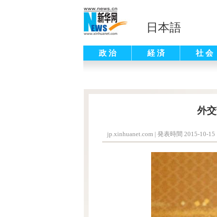
日本語
政 治
経 済
社 会
外交
jp.xinhuanet.com
|
発表時間 2015-10-15 