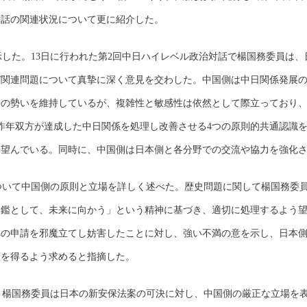
対話の関連状況について更に紹介した。
た。13日に行われた第2回中日ハイレベル政治対話で楊国務委員は、
び関連問題について真摯に深く意見を交わした。中国側は中日関係発展
善の勢いを維持しているが、複雑性と敏感性は依然として際立っており
昨年双方が達成した中日関係を処理し改善させる4つの原則的共通認識
を望んでいる。同時に、中国側は日本側と各分野での交流や協力を強化
いて中国側の原則と立場を詳しく述べた。歴史問題に関して楊国務委員
を鑑として、未来に向かう」という精神に基づき、適切に処理するよう
への申請を邪魔立てし妨害したことに対し、強い不満の意を示し、日本
頼を得るよう求めると指摘した。
楊国務委員は日本の新安保法案の可決に対し、中国側の厳正な立場を表