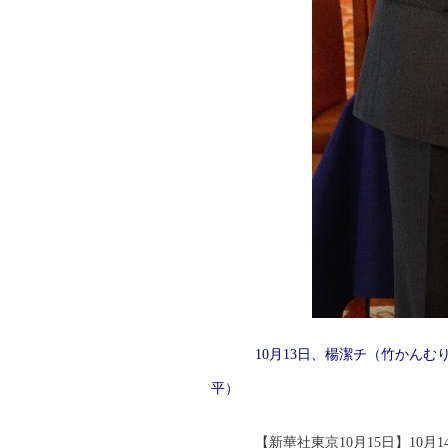
10月13日、楊潔チ（竹かんむ
平）
【新華社東京10月15日】10