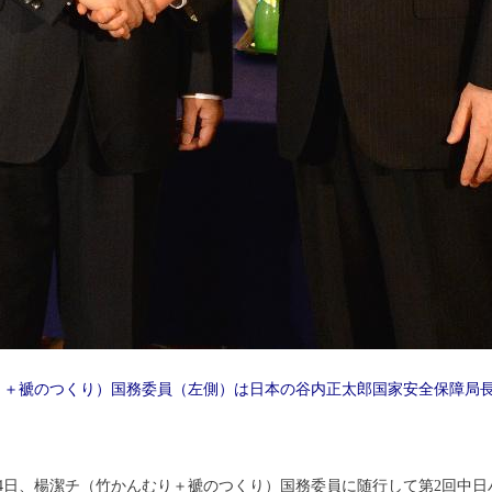
り＋褫のつくり）国務委員（左側）は日本の谷内正太郎国家安全保障局
月14日、楊潔チ（竹かんむり＋褫のつくり）国務委員に随行して第2回中