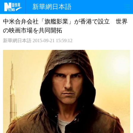
新華網日本語
中米合弁会社「旗艦影業」が香港で設立 世界
ホームページ
政治
経済
の映画市場を共同開拓
社会
文化
エンタメ
新華網日本語
2015-09-21 15:59:12
観光
評論
写真
中日対訳