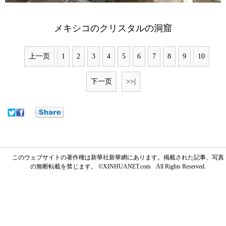
メキシコのクリスタルの洞窟
上一页
1
2
3
4
5
6
7
8
9
10
下一页
>>|
このウェブサイトの著作権は新華社新華網にあります。掲載された記事、写真
の無断転載を禁じます。 ©XINHUANET.com All Rights Reserved.