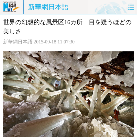
新華網日本語
世界の幻想的な風景区16カ所 目を疑うほどの
ホームページ
政治
経済
美しさ
社会
文化
エンタメ
新華網日本語
2015-09-18 11:07:30
観光
評論
写真
中日対訳