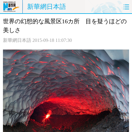
新華網日本語
世界の幻想的な風景区16カ所 目を疑うほどの
ホームページ
政治
経済
美しさ
社会
文化
エンタメ
新華網日本語
2015-09-18 11:07:30
観光
評論
写真
中日対訳