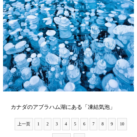
カナダのアブラハム湖にある「凍結気泡」
上一页
1
2
3
4
5
6
7
8
9
10