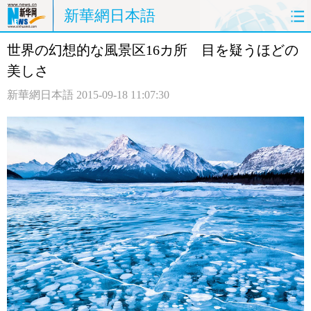
新華網日本語
世界の幻想的な風景区16カ所 目を疑うほどの
ホームページ
政治
経済
美しさ
社会
文化
エンタメ
新華網日本語
2015-09-18 11:07:30
観光
評論
写真
中日対訳