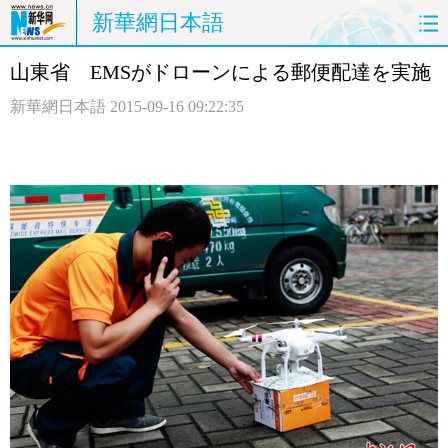
新華網日本語
山東省 EMSがドローンによる郵便配達を実施
ホームページ
政治
経済
新華網日本語
2015-09-16 09:22:35
社会
文化
エンタメ
観光
評論
写真
中日対訳