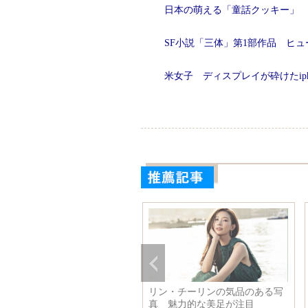
日本の萌える「童話クッキー」
SF小説「三体」第1部作品 ヒ
米女子 ディスプレイが砕けたiph
放軍の巨艦、夕日で美しい装
リン・チーリンの気品のある写
に
真 魅力的な美足が注目