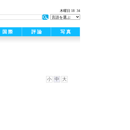
木曜日 18
34
国 際
評 論
写 真
小
中
大