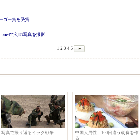
ューゴー賞を受賞
one4で幻の写真を撮影
1
2
3
4
5
写真で振り返るイラク戦争
中国人男性、100日違う朝食を作
る