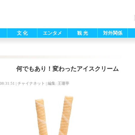
文 化
エンタメ
観 光
対外関係
何でもあり！変わったアイスクリーム
08:31:51
| チャイナネット |
編集: 王珊寧