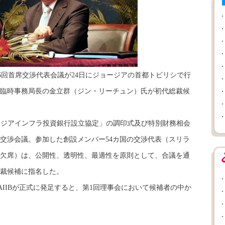
6回首席交渉代表会議が24日にジョージアの首都トビリシで行
臨時事務局長の金立群（ジン・リーチュン）氏が初代総裁候
アジアインフラ投資銀行設立協定」の調印式及び特別財務相会
交渉会議。参加した創設メンバー54カ国の交渉代表（スリラ
欠席）は、公開性、透明性、最適性を原則として、合議を通
裁候補に指名した。
AIIBが正式に発足すると、第1回理事会において候補者の中か