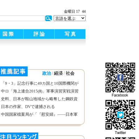
金曜日 17
44
国 際
評 論
写 真
/
/
政治
経済
社会
「9・3」記念行事に49カ国と10国際機関が
参加
中ロ「海上連合2015(Ⅱ)」軍事演習実戦演習
段階が全面的に展開
史料、日本が鞍山地域から略奪した鋼鉄資
源は1000余万トン
日本の作家、DVで逮捕される
中国国家檔案局が「『慰安婦』——日本軍
の性奴隷」第六回：日本人戦犯の供述書を
発表