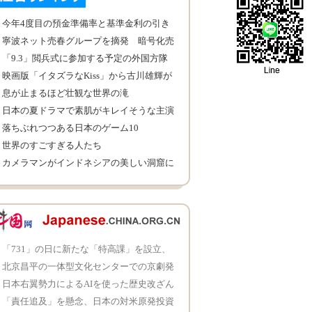
今年4度目の預金準備率と基準金利の引き
下げ
寧波ネット売春グループを摘発 暗号化売
春
「9.3」閲兵式に参加する予定の外国方隊
映画版「イタズラなKiss」から古川雄輝が
消えた
息が止まるほど壮観な世界の滝
日本の夏ドラマで素肌がキレイそうな主演
女優
落ちぶれつつある日本のゲーム10
世界のすごすぎる人たち
カメラマンがインドネシアの美しい洞窟に
撮影