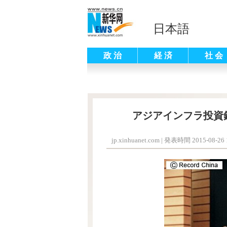
日本語
政 治
経 済
社 会
アジアインフラ投資
jp.xinhuanet.com
|
発表時間 2015-08-26 1