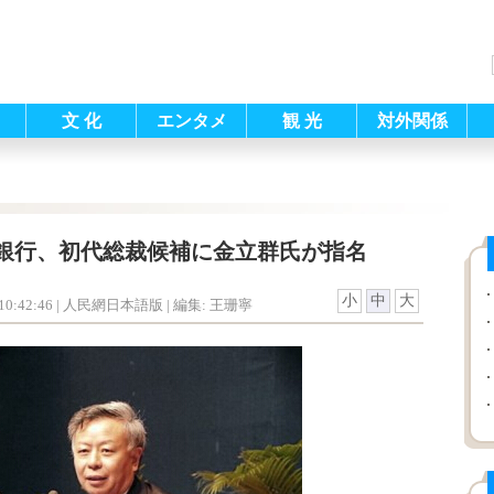
文 化
エンタメ
観 光
対外関係
銀行、初代総裁候補に金立群氏が指名
小
中
大
0:42:46
| 人民網日本語版 |
編集: 王珊寧