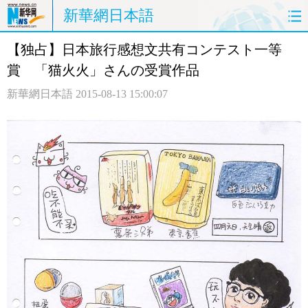
新華網日本語
【独占】日本旅行感想文共有コンテスト一等
ホームページ
政治
経済
賞 「猫火火」さんの受賞作品
社会
文化
エンタメ
新華網日本語
2015-08-13 15:00:07
観光
評論
写真
中日対訳