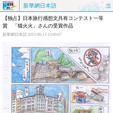
新華網日本語
【独占】日本旅行感想文共有コンテスト一等
ホームページ
政治
経済
賞 「猫火火」さんの受賞作品
社会
文化
エンタメ
新華網日本語
2015-08-13 15:00:07
観光
評論
写真
中日対訳