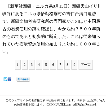
【新華社新疆・ニルカ県8月13日】新疆天山イリ川
峡谷にあるニルカ県恰勒格爾村の吉仁台溝口遺跡
で、新疆文物考古研究所の専門家がこのほど中国最
古の石炭使用の跡を確認し、今から約３５００年前
のものであると初歩的に断定した。これは従来知ら
れていた石炭資源使用の始まりより約１０００年古
い。
1
2
3
4
5
6
7
8
9
下一页
このウェブサイトの著作権は新華社新華網にあります。掲載された記事、写真
の無断転載を禁じます。 ©XINHUANET.com All Rights Reserved.