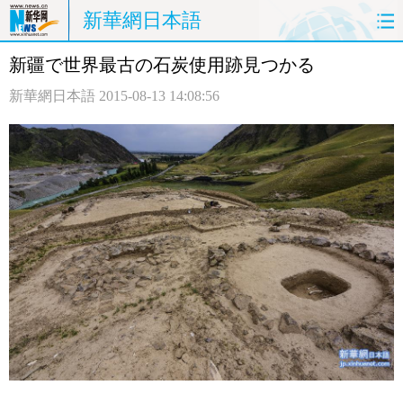
新華網日本語
新疆で世界最古の石炭使用跡見つかる
ホームページ
政治
経済
新華網日本語
2015-08-13 14:08:56
社会
文化
エンタメ
観光
評論
写真
中日対訳