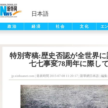
日本語
政 治
経 済
社 会
文 化
エ
特別寄稿:歴史否認が全世界
七七事変78周年に際し
jp.xinhuanet.com
|
発表時間 2015-07-08 11:20:17
| 新華網日本語 |
編集