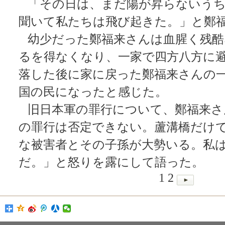
「その日は、まだ陽が昇らないうち
聞いて私たちは飛び起きた。」と鄭
幼少だった鄭福来さんは血腥く残酷
るを得なくなり、一家で四方八方に
落した後に家に戻った鄭福来さんの
国の民になったと感じた。
旧日本軍の罪行について、鄭福来さ
の罪行は否定できない。蘆溝橋だけ
な被害者とその子孫が大勢いる。私
だ。」と怒りを露にして語った。
1
2