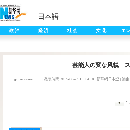
日本語
政 治
経 済
社 会
文 化
エ
芸能人の変な风貌 
jp.xinhuanet.com
|
発表時間 2015-06-24 15:19:19
| 新華網日本語 |
編集
1