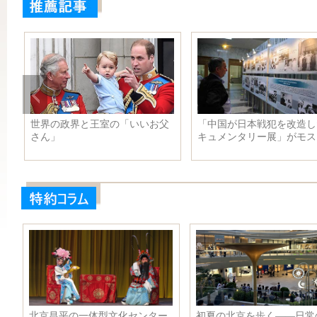
ス
世界の政界と王室の「いいお父
「中国が日本戦犯を改造し
さん」
キュメンタリー展」がモス
で行われ