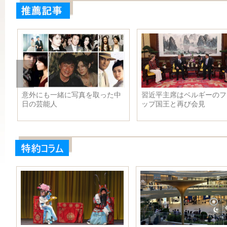
はベルギーのフィリ
未来の車はこうなる？ かっこ
芸能人
再び会見
よすぎる
トの機