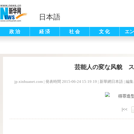
日本語
政 治
経 済
社 会
文 化
エ
芸能人の変な风貌 
jp.xinhuanet.com
|
発表時間 2015-06-24 15:19:19
| 新華網日本語 |
編集
|<<