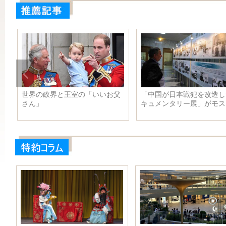
ス
世界の政界と王室の「いいお父
「中国が日本戦犯を改造し
さん」
キュメンタリー展」がモス
で行われ