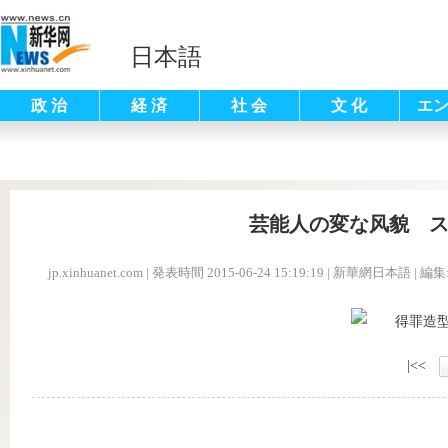
日本語
政 治
経 済
社 会
文 化
エ
芸能人の変な风貌 
jp.xinhuanet.com
|
発表時間 2015-06-24 15:19:19
| 新華網日本語 |
編集
|<<