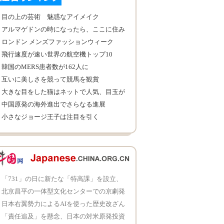
目の上の芸術 魅惑なアイメイク
アルマゲドンの時になったら、ここに住み
たい
ロンドン メンズファッションウィーク
飛行速度が速い世界の航空機トップ10
韓国のMERS患者数が162人に
互いに美しさを競って競馬を観賞
大きな目をした猫はネットで人気、目玉が
外に突き出し
中国原発の海外進出でさらなる進展
小さなジョージ王子は注目を引く