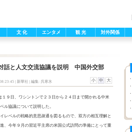
文 化
エンタメ
観 光
対外関係
対話と人文交流協議を説明 中国外交部
小
中
大
8:23:45
| 新華社 |
編集: 呉寒氷
は１９日、ワシントンで２３日から２４日まで開かれる中米
ベル協議について説明した。
イレベルの戦略的意思疎通を図るもので、双方の相互理解と
進、今年９月の習近平主席の米国公式訪問の準備にとって重