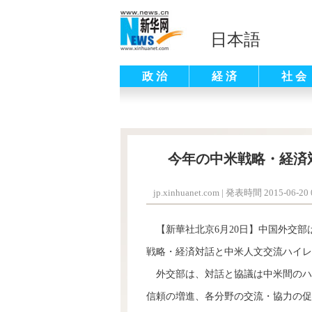
日本語
政 治
経 済
社 会
今年の中米戦略・経済
jp.xinhuanet.com
|
発表時間 2015-06-20 0
【新華社北京6月20日】中国外交部
戦略・経済対話と中米人文交流ハイレ
外交部は、対話と協議は中米間のハ
信頼の増進、各分野の交流・協力の促