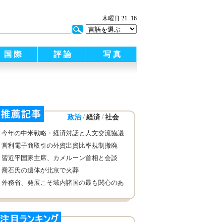
木曜日 21
16
国 際
評 論
写 真
/
/
政治
経済
社会
今年の中米戦略・経済対話と人文交流協議
を説明 中国外交部
営利電子商取引の外資出資比率規制撤廃
中国工業情報化部
習近平国家主席、カメルーン首相と会談
喬石氏の遺体が北京で火葬
外務省、発展こそ域内諸国の最も関心のあ
る課題