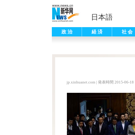
日本語
政 治
経 済
社 会
jp.xinhuanet.com
|
発表時間 2015-06-18 