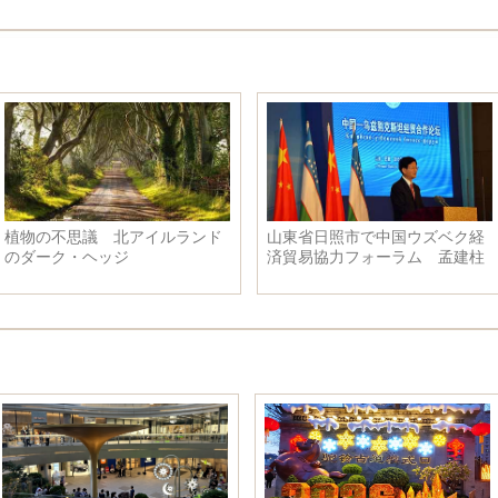
植物の不思議 北アイルランド
山東省日照市で中国ウズベク経
のダーク・ヘッジ
済貿易協力フォーラム 孟建柱
氏があいさつ