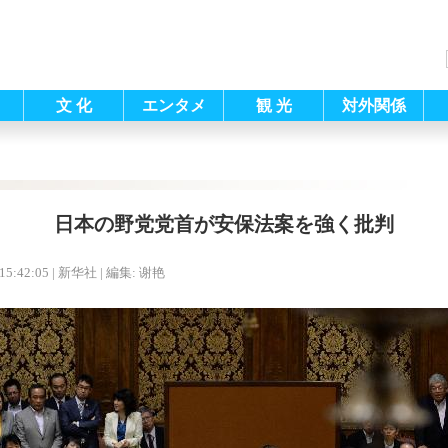
文 化
エンタメ
観 光
対外関係
日本の野党党首が安保法案を強く批判
15:42:05
| 新华社 |
編集: 谢艳