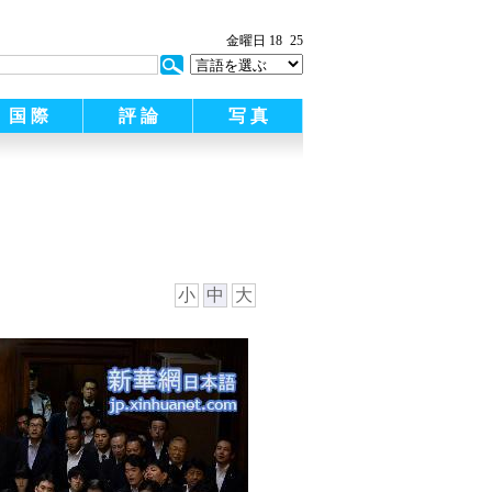
:
金曜日 18
25
国 際
評 論
写 真
小
中
大