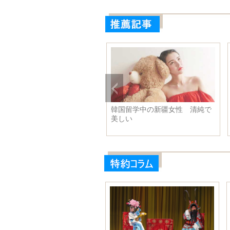
妙な人体のX線写真14枚 美
韓国留学中の新疆女性 清純で
感覚を覆す
美しい