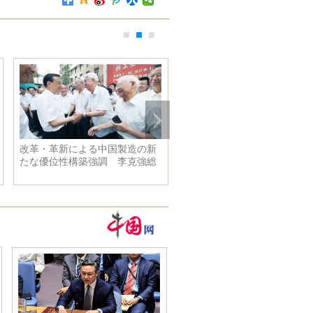
改革・革新による中国製造の新
約2.5万人の日本民衆は国会
たな優位性構築強調 李克強総
囲し、安保法案に抗議
理