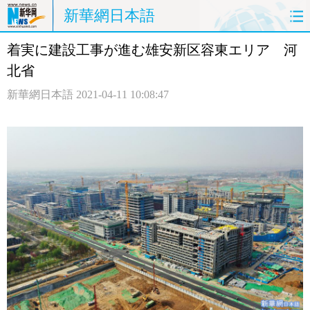
新華網日本語
着実に建設工事が進む雄安新区容東エリア 河
ホームページ
政治
経済
北省
社会
文化
エンタメ
新華網日本語
2021-04-11 10:08:47
観光
評論
写真
中日対訳