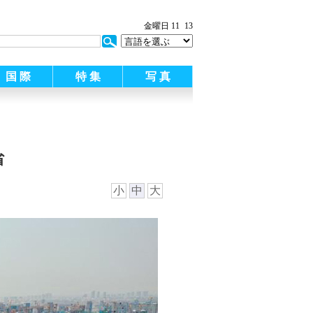
金曜日 11
13
国 際
特 集
写 真
省
小
中
大