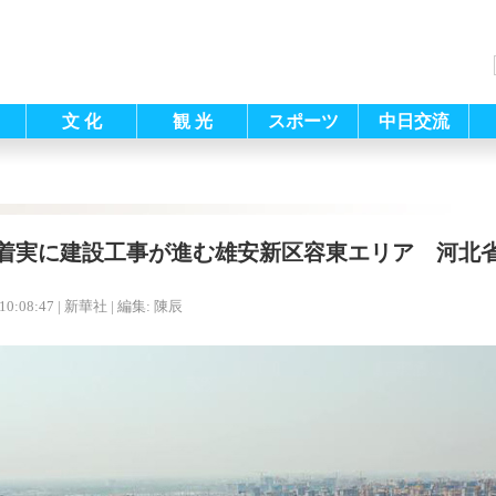
文 化
観 光
スポーツ
中日交流
着実に建設工事が進む雄安新区容東エリア 河北
10:08:47
| 新華社 |
編集: 陳辰