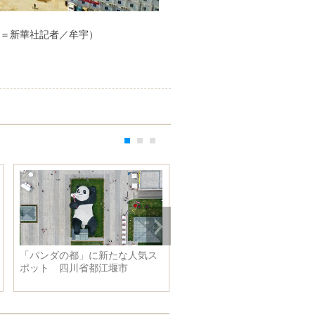
＝新華社記者／牟宇）
「パンダの都」に新たな人気ス
北京冬季五輪・パラ、開幕ま
ポット 四川省都江堰市
３００日