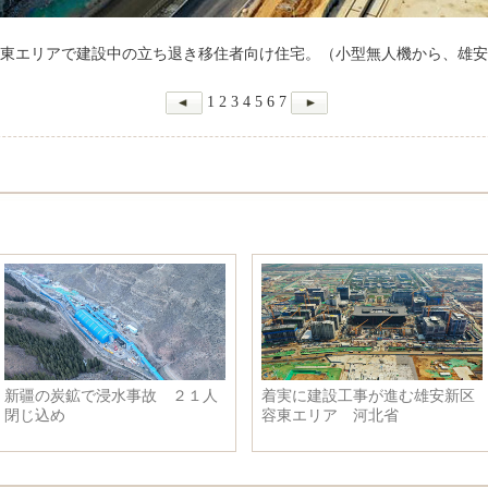
東エリアで建設中の立ち退き移住者向け住宅。（小型無人機から、雄安
1
2
3
4
5
6
7
新疆の炭鉱で浸水事故 ２１人
着実に建設工事が進む雄安新区
閉じ込め
容東エリア 河北省