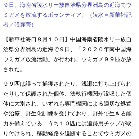
９日、海南省陵水リー族自治県分界洲島の近海でウ
ミガメを放流するボランティア。（陵水＝新華社記
者／張麗蕓）
【新華社海口８月１０日】中国海南省陵水リー族自
治県分界洲島の近海で９日、「２０２０年南中国海
ウミガメ放流活動」が行われ、ウミガメ９９匹が放
された。
９９匹は誤って捕獲されたり、浅瀬に打ち上げられ
たりして保護された個体、法執行機関が没収した個
体に大別され、いずれも専門機関による適切な処置
や治療、野生化訓練を受けており、野外で生きる能
力を備えている。うち１０匹には追跡用チップが取
り付けられ、移動経路を追跡することでウミガメの