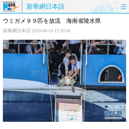
新華網日本語
ウミガメ９９匹を放流 海南省陵水県
ホームページ
政治
経済
新華網日本語
2020-08-10 15:39:18
社会
文化
エンタメ
観光
評論
写真
中日対訳