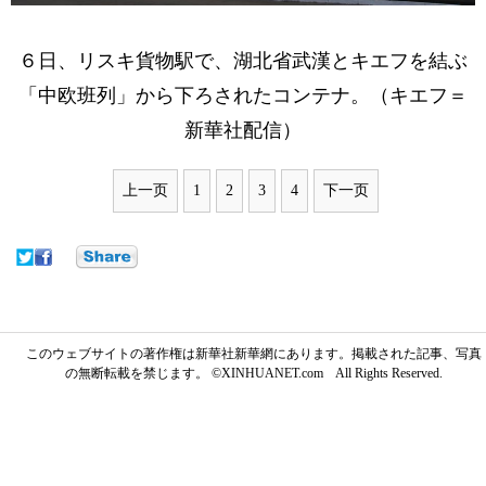
６日、リスキ貨物駅で、湖北省武漢とキエフを結ぶ
「中欧班列」から下ろされたコンテナ。（キエフ＝
新華社配信）
上一页
1
2
3
4
下一页
このウェブサイトの著作権は新華社新華網にあります。掲載された記事、写真
の無断転載を禁じます。 ©XINHUANET.com All Rights Reserved.