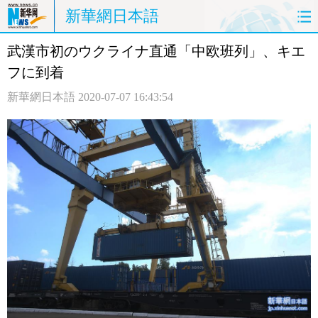
新華網日本語
武漢市初のウクライナ直通「中欧班列」、キエ
ホームページ
政治
経済
フに到着
社会
文化
エンタメ
新華網日本語
2020-07-07 16:43:54
観光
評論
写真
中日対訳