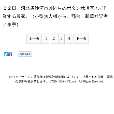
２２日、河北省沙河市興固村のボタン栽培基地で作
業する農家。（小型無人機から、邢台＝新華社記者
／牟宇）
上一页
1
2
3
4
下一页
このウェブサイトの著作権は新華社新華網にあります。掲載された記事、写真
の無断転載を禁じます。 ©XINHUANET.com All Rights Reserved.