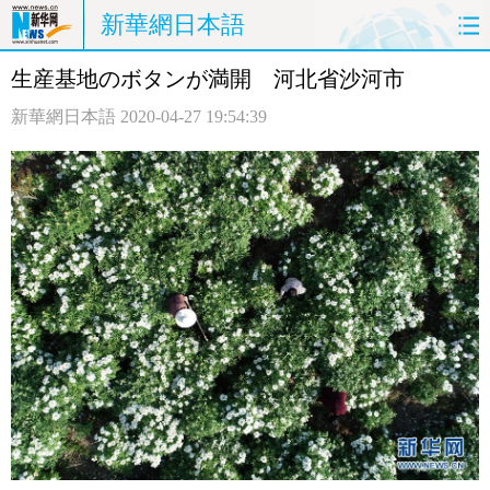
新華網日本語
生産基地のボタンが満開 河北省沙河市
ホームページ
政治
経済
新華網日本語
2020-04-27 19:54:39
社会
文化
エンタメ
観光
評論
写真
中日対訳