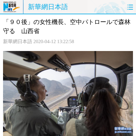
新華網日本語
「９０後」の女性機長、空中パトロールで森林
ホームページ
政治
経済
守る 山西省
社会
文化
エンタメ
新華網日本語
2020-04-12 13:22:58
観光
評論
写真
中日対訳