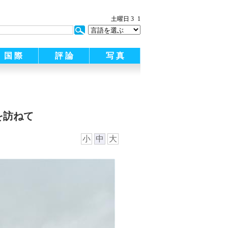
土曜日 3
1
国 際
評 論
写 真
を訪ねて
小
中
大