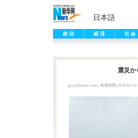
日本語
政 治
経 済
社 会
震災か
jp.xinhuanet.com
|
発表時間 2020-04-14 