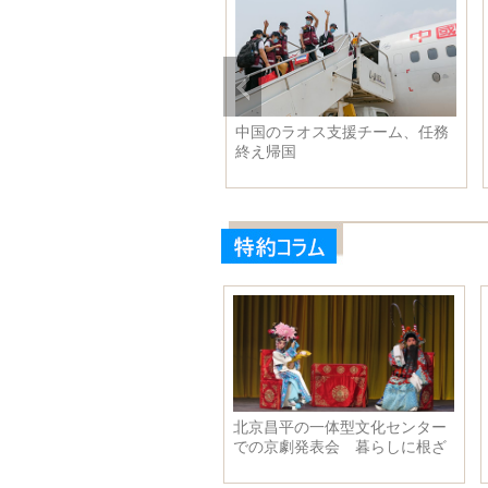
虎山ダムに春の訪れ 山東省
中国のラオス支援チーム、任務
南市
終え帰国