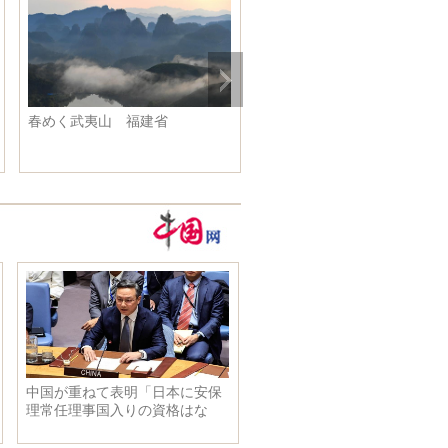
春めく武夷山 福建省
鳥たちの楽園、閩江口湿地