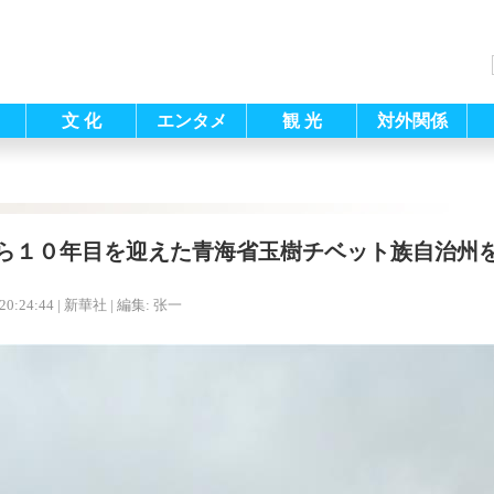
文 化
エンタメ
観 光
対外関係
ら１０年目を迎えた青海省玉樹チベット族自治州
20:24:44
| 新華社 |
編集: 张一