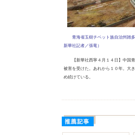
青海省玉樹チベット族自治州雑
新華社記者／張竜）
【新華社西寧４月１４日】中国
被害を受けた。あれから１０年。大
め続けている。