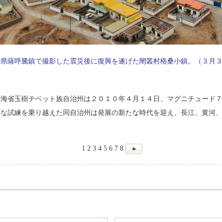
多県薩呼騰鎮で撮影した震災後に復興を遂げた閙叢村格桑小鎮。（３月
青海省玉樹チベット族自治州は２０１０年４月１４日、マグニチュード
きな試練を乗り越えた同自治州は発展の新たな時代を迎え、長江、黄河
1
2
3
4
5
6
7
8