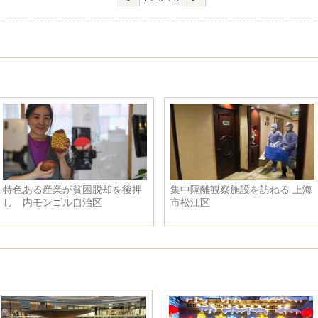
特色ある産業が貧困脱却を後押
集中隔離観察施設を訪ねる 上海
し 内モンゴル自治区
市松江区