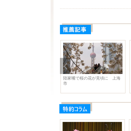
川省西昌市の森林火災が鎮火
陸家嘴で桜の花が見頃に 上海
市