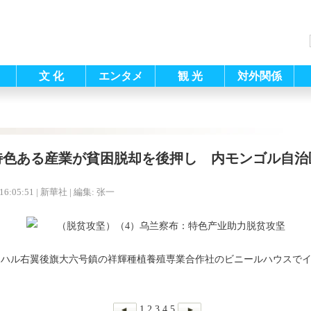
文 化
エンタメ
観 光
対外関係
特色ある産業が貧困脱却を後押し 内モンゴル自治
16:05:51
| 新華社 |
編集: 张一
ャハル右翼後旗大六号鎮の祥輝種植養殖専業合作社のビニールハウスで
1
2
3
4
5