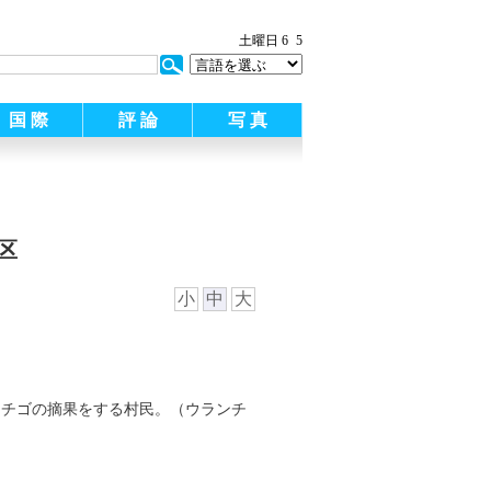
土曜日 6
5
国 際
評 論
写 真
区
小
中
大
イチゴの摘果をする村民。（ウランチ