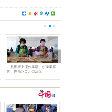
「貧困者支援作業場」が操業再
四川省西昌市の森林火災、消
開 内モンゴル自治区
活動続く