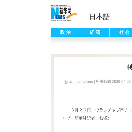
日本語
政 治
経 済
社 会
jp.xinhuanet.com
|
発表時間 2020-04-02 
３月２６日、ウランチャブ市チ
ャブ＝新華社記者／彭源）