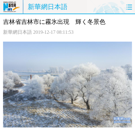
新華網日本語
吉林省吉林市に霧氷出現 輝く冬景色
ホームページ
政治
経済
新華網日本語
2019-12-17 08:11:53
社会
文化
エンタメ
観光
評論
写真
中日対訳