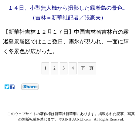
１４日、小型無人機から撮影した霧凇島の景色。
（吉林＝新華社記者／張豪夫）
【新華社吉林１２月１７日】中国吉林省吉林市の霧
凇島景勝区ではここ数日、霧氷が現われ、一面に輝
く冬景色が広がった。
1
2
3
4
下一页
このウェブサイトの著作権は新華社新華網にあります。掲載された記事、写真
の無断転載を禁じます。 ©XINHUANET.com All Rights Reserved.