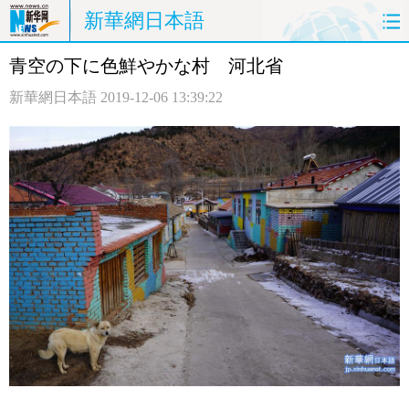
新華網日本語
青空の下に色鮮やかな村 河北省
ホームページ
政治
経済
新華網日本語
2019-12-06 13:39:22
社会
文化
エンタメ
観光
評論
写真
中日対訳