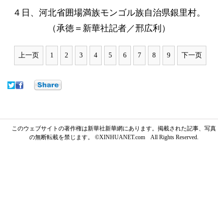
４日、河北省囲場満族モンゴル族自治県銀里村。
（承徳＝新華社記者／邢広利）
上一页
1
2
3
4
5
6
7
8
9
下一页
このウェブサイトの著作権は新華社新華網にあります。掲載された記事、写真
の無断転載を禁じます。 ©XINHUANET.com All Rights Reserved.