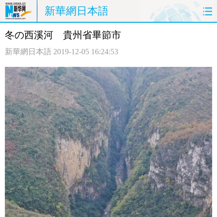
新華網日本語
冬の西溪河 貴州省畢節市
ホームページ
政治
経済
新華網日本語
2019-12-05 16:24:53
社会
文化
エンタメ
観光
評論
写真
中日対訳