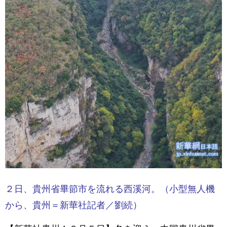
２日、貴州省畢節市を流れる西溪河。（小型無人機
から、貴州＝新華社記者／劉続）