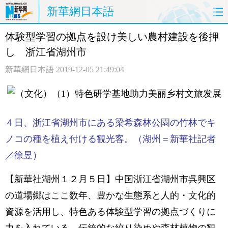
新華網日本語
体験型学習の拠点を設け美しい農村建設を後押
ホームページ
政治
経済
し 浙江省湖州市
社会
文化
エンタメ
新華網日本語
2019-12-05 21:49:04
観光
評論
写真
中日対訳
４日、浙江省湖州市にある梁希森林公園の竹林でキ
ノコの種を植え付ける観光客。（湖州＝新華社記者
／徐昱）
【新華社湖州１２月５日】中国浙江省湖州市呉興区
の道場郷はここ数年、豊かな生態系と人的・文化的
資源を活用し、特色ある体験型学習の拠点づくりに