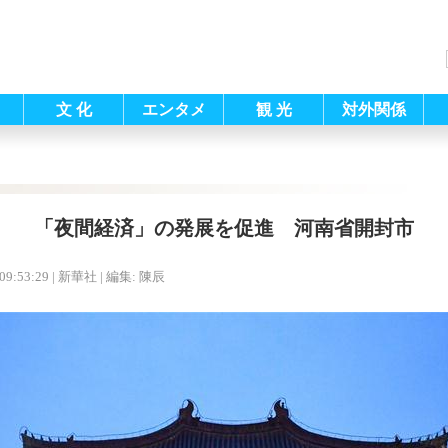
文 化
エンタメ
観 光
対外関係
「夜間経済」の発展を促進 河南省開封市
09:53:29
| 新華社 |
編集: 陳辰