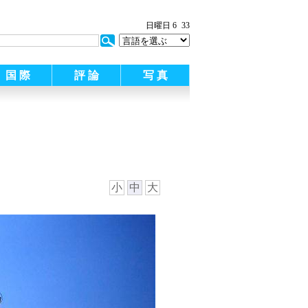
日曜日 6
33
国 際
評 論
写 真
小
中
大