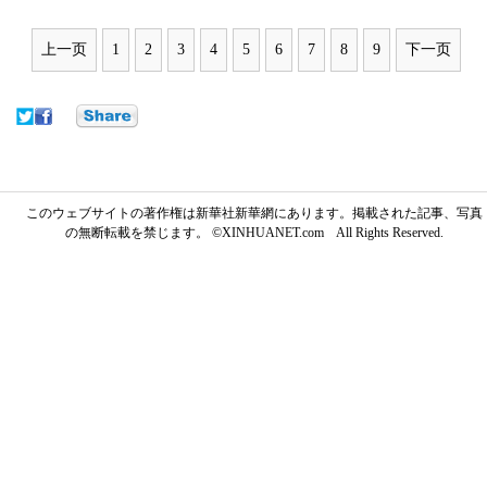
上一页
1
2
3
4
5
6
7
8
9
下一页
このウェブサイトの著作権は新華社新華網にあります。掲載された記事、写真
の無断転載を禁じます。 ©XINHUANET.com All Rights Reserved.