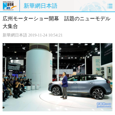
新華網日本語
広州モーターショー開幕 話題のニューモデル
ホームページ
政治
経済
大集合
社会
文化
エンタメ
新華網日本語
2019-11-24 10:54:21
観光
評論
写真
中日対訳