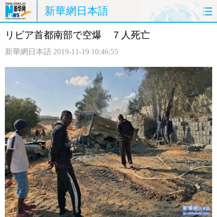
新華網日本語
リビア首都南部で空爆 ７人死亡
ホームページ
政治
経済
新華網日本語
2019-11-19 10:46:55
社会
文化
エンタメ
観光
評論
写真
中日対訳