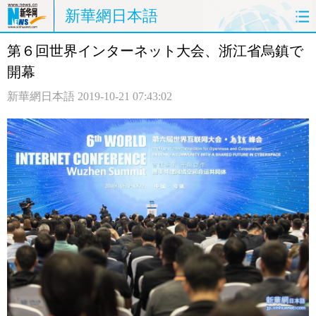
新華網日本語
第６回世界インターネット大会、浙江省烏鎮で
ホームページ
政治
経済
開幕
社会
文化
エンタメ
新華網日本語
2019-10-21 07:43:02
観光
評論
写真
中日対訳